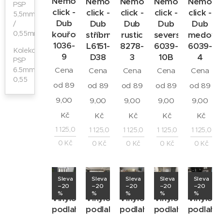
Nemo
Nemo
Nemo
Nemo
Nemo
PSP
click -
click -
click -
click -
click -
5,5mm
Dub
Dub
Dub
Dub
Dub
/
0,55mm
kouřový
stříbrný
rustic
severský
medov
1036-
L6151-
8278-
6039-
6039-
Kolekce
9
D38
3
10B
4
PSP
6.5mm/
Cena
Cena
Cena
Cena
Cena
0,55
od
89
od
89
od
89
od
89
od
89
9,00
9,00
9,00
9,00
9,00
Kč
Kč
Kč
Kč
Kč
1 125,0
1 125,0
1 125,0
1 125,0
1 125,0
0
Kč
0
Kč
0
Kč
0
Kč
0
Kč
Sleva
Sleva
Sleva
Sleva
Sleva
–20
–20
–20
–20
–20
%
%
%
%
%
Vinylová
Vinylová
Vinylová
Vinylová
Vinylo
podlaha
podlaha
podlaha
podlaha
podlah