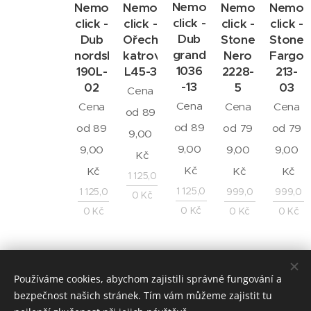
Nemo
Nemo
Nemo
Nemo
Nemo
click -
click -
click -
click -
click -
Dub
Dub
Ořech
Stone
Stone
grand
nordský
katrovaný
Nero
Fargo
1036
190L-
L45-3
2228-
213-
-13
02
5
03
Cena
Cena
Cena
Cena
Cena
od
89
od
89
od
89
od
79
od
79
9,00
9,00
9,00
9,00
9,00
Kč
Kč
Kč
Kč
Kč
1 125,0
1 125,0
1 125,0
999,0
999,0
0
Kč
0
Kč
0
Kč
0
Kč
0
Kč
© 2013 - 2026 HEBY
Používáme cookies, abychom zajistili správné fungování a
bezpečnost našich stránek. Tím vám můžeme zajistit tu
HEBY,
je česká firma "rodinného typu", kde je pro nás,