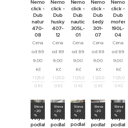
Nemo
Nemo
Nemo
Nemo
Nemo
click -
click -
click -
click -
click -
Dub
Dub
Dub
Dub
Dub
natur
husky
nautic
šedý
mořen
470-
407-
305L-
301-
190L-
08
12
01
07
04
Cena
Cena
Cena
Cena
Cena
od
89
od
89
od
89
od
89
od
89
9,00
9,00
9,00
9,00
9,00
Kč
Kč
Kč
Kč
Kč
1 125,0
1 125,0
1 125,0
1 125,0
1 125,0
0
Kč
0
Kč
0
Kč
0
Kč
0
Kč
Sleva
Sleva
Sleva
Sleva
Sleva
–20
–20
–20
–20
–20
%
%
%
%
%
Vinylová
Vinylová
Vinylová
Vinylová
Vinylo
podlaha
podlaha
podlaha
podlaha
podlah