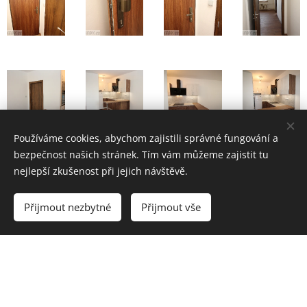
Používáme cookies, abychom zajistili správné fungování a
bezpečnost našich stránek. Tím vám můžeme zajistit tu
nejlepší zkušenost při jejich návštěvě.
Přijmout nezbytné
Přijmout vše