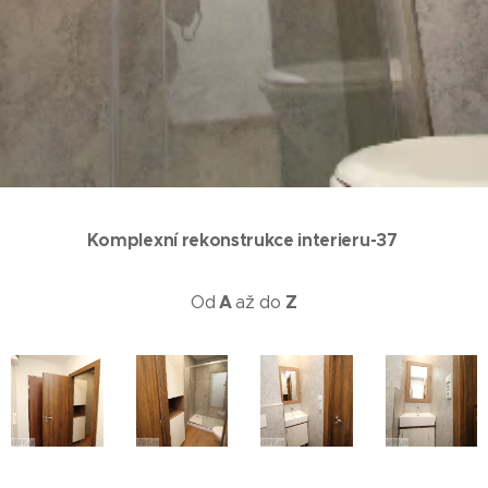
Komplexní rekonstrukce
interieru-37
A
Z
Od
až do